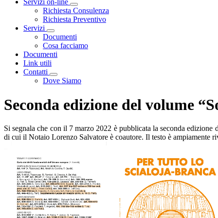
Servizi on-line
Toggle Dropdown
Richiesta Consulenza
Richiesta Preventivo
Servizi
Toggle Dropdown
Documenti
Cosa facciamo
Documenti
Link utili
Contatti
Toggle Dropdown
Dove Siamo
Seconda edizione del volume “So
Si segnala che con il 7 marzo 2022 è pubblicata la seconda edizione d
di cui il Notaio Lorenzo Salvatore è coautore. Il testo è ampiamente riv