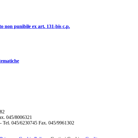
o non punibile ex art. 131-bis c.p.
stematiche
282
Fax. 045/8006321
 - Tel. 045/6230745 Fax. 045/9961302